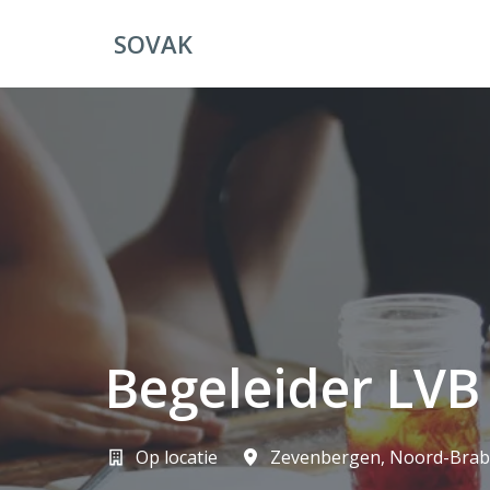
Overslaan
naar
SOVAK
Homepagina
content
Begeleider LVB
Op locatie
Zevenbergen
,
Noord-Brab